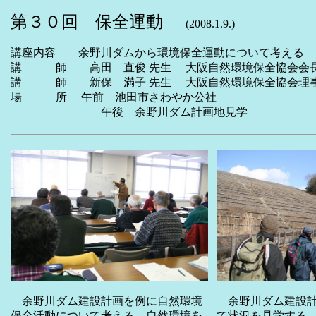
第３０回 保全運動
(2008.1.9.)
講座内容 余野川ダムから環境保全運動について考える
講 師 高田 直俊 先生 大阪自然環境保全協会会長
講 師 新保 満子 先生 大阪自然環境保全協会理
場 所 午前 池田市さわやか公社
午後 余野川ダム計画地見学
余野川ダム建設計
余野川ダム建設計画を例に自然環境
て状況を見学する
保全活動について考える。自然環境を