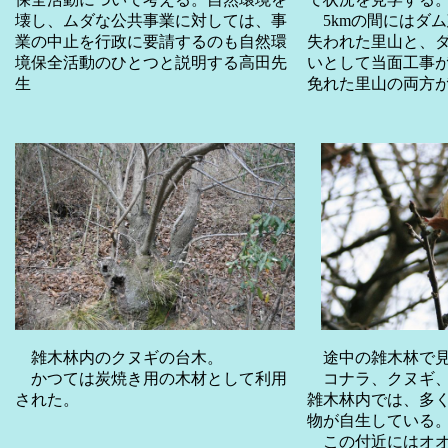
5kmの間にはダ
壊し、ムダな公共事業に対しては、事
失われた里山と、
業の中止を行政に要請するのも自然環
いとして当面工事
境保全活動のひとつと説明する高田先
免れた里山の両方
生
雑木林内のクヌギの台木。
途中の雑木林で見
かつては炭焼き用の木材として利用
コナラ、クヌギ、
された。
雑木林内では、多
物が自生している
この付近にはオオ