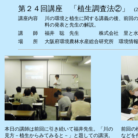
第２４回講座 「植生調査法②」
(20
講座内容
川の環境と植生に関する講義の後、前回
料の発表と先生の解説。
講 師
福井 聡 先生 株式会社 里と水辺
場 所
大阪府環境農林水産総合研究所 環境情
前回の
本日の講師は前回に引き続いて福井先生。「川の
などを
見方－植生からみてみると－」と題しての講演。