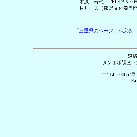
木原 寿代 TEL/FAX : 0598
村川 実（熊野文化圏専門学校） 
「三重県のページ」へ戻る
連絡
タンポポ調査・近畿2
〒514－0065
Fa