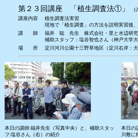
第２３回講座 「植生調査法①」
(20
講座内容
植生調査法実習
現地で「植生調査」の方法を説明実習後
講 師
福井 聡 先生 株式会社・里と水辺研
補助スタッフ：塩谷智也さん（神戸大学
場 所
淀川河川公園十三野草地区（淀川右岸：
本日の講師:福井先生（写真中央）と、補助スタッ
本日の
フ:塩谷さん（右）の紹介
川敷に