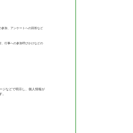
。
の参加、アンケートへの回答など
付、行事への参加呼びかけなどの
ージなどで明示し、個人情報が
す。