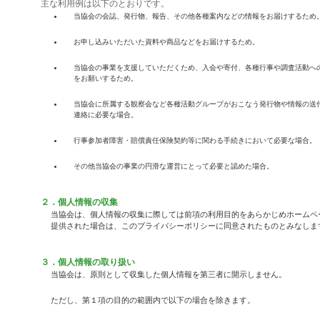
主な利用例は以下のとおりです。
当協会の会誌、発行物、報告、その他各種案内などの情報をお届けするため
お申し込みいただいた資料や商品などをお届けするため。
当協会の事業を支援していただくため、入会や寄付、各種行事や調査活動へ
をお願いするため。
当協会に所属する観察会など各種活動グループがおこなう発行物や情報の送
連絡に必要な場合。
行事参加者障害・賠償責任保険契約等に関わる手続きにおいて必要な場合。
その他当協会の事業の円滑な運営にとって必要と認めた場合。
２．個人情報の収集
当協会は、個人情報の収集に際しては前項の利用目的をあらかじめホームペ
提供された場合は、このプライバシーポリシーに同意されたものとみなしま
３．個人情報の取り扱い
当協会は、原則として収集した個人情報を第三者に開示しません。
ただし、第１項の目的の範囲内で以下の場合を除きます。