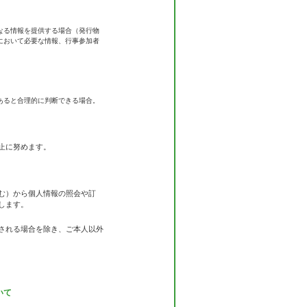
なる情報を提供する場合（発行物
において必要な情報、行事参加者
あると合理的に判断できる場合。
止に努めます。
む）から個人情報の照会や訂
します。
される場合を除き、ご本人以外
いて