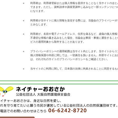
利用者は、利用者登録または個人情報を提供することなく当サイトのほと
できます。ただし、資料請求や講座受講申し込みなど一部コンテンツにつ
になります。
利用者が当サイトに個人情報を送信する際には、当協会のプライバシーポ
とみなします。
利用者が、名前や電子メールアドレス、住所を偽るなど、虚偽の個人情報
不適切な情報の書き込みをした場合、当協会は事前・事後に通告すること
ビスの適用対象から除外することがあります。
プライバシーポリシーの適用範囲は当サイト内とします。当サイトからリ
個人情報保護や内容に関しては、一切責任を負いません。外部サイトにお
は、それぞれのサイトのプライバシーポリシーをご確認ください。
当サイトのご利用に関して、日本国の法律に拘束されることに同意するも