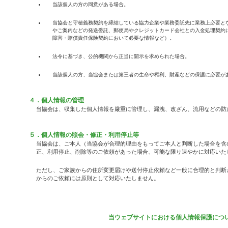
当該個人の方の同意がある場合。
当協会と守秘義務契約を締結している協力企業や業務委託先に業務上必要と
やご案内などの発送委託、郵便局やクレジットカード会社との入金処理契約
障害・賠償責任保険契約において必要な情報など）。
法令に基づき、公的機関から正当に開示を求められた場合。
当該個人の方、当協会または第三者の生命や権利、財産などの保護に必要が
４．個人情報の管理
当協会は、収集した個人情報を厳重に管理し、漏洩、改ざん、流用などの防
５．個人情報の照会・修正・利用停止等
当協会は、ご本人（当協会が合理的理由をもってご本人と判断した場合を含
正、利用停止、削除等のご依頼があった場合、可能な限り速やかに対応いた
ただし、ご家族からの住所変更届けや送付停止依頼など一般に合理的と判断
からのご依頼には原則として対応いたしません。
当ウェブサイトにおける個人情報保護につ