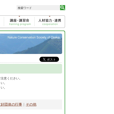
ご注意ください。
さい。
さい。
。
友好団体の行事
｜
その他