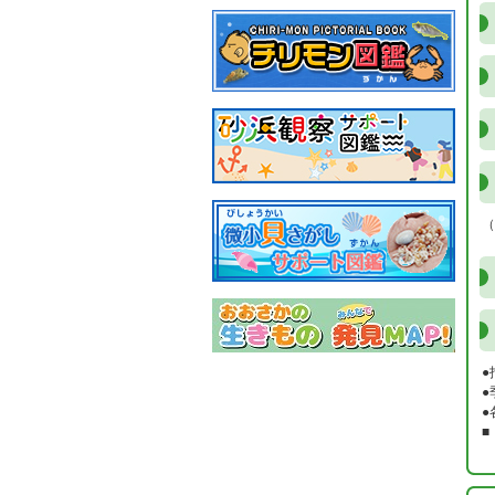
（
●
●
●
■