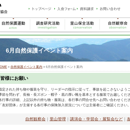
6月自然保護イベント案内
OME
»
自然保護イベント案内
»
6月自然保護イベント案内
皆様にお願い
指定された持ち物や服装を守り、リーダーの指示に従って、事故を起こさないよう
季節を問わず、長袖・長ズボン・帽子・底の厚い靴を基本とする服装でお越しくだ
各行事の詳細、上記以外の持ち物・服装は、各行事の問合せ先へお問い合わせくだ
「友好団体」が主催する各行事の保険加入状況については主催者にご確認ください
自然観察会
｜
里山管理
｜
講演会・学習会・展覧会など
｜