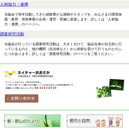
理事会予定
人材協力・連携
理事会総会記録
当協会で長年活動してきた経験豊かな講師やスタッフを、みなさまの環境保
事業報告書・決算書
護・教育・啓発事業の企画・運営・実施に派遣します。詳しくは「人材協
コンプライアンス（内部通報窓口）
力・連携」のページへ。
個人情報保護基本方針
調査研究活動
当協会が行っている調査研究活動は、大きく分けて、協会自身が自主的に行
っているものと、他の機関（自治体など）から依頼を受けて行うものとのふ
たつがあります。詳しくは「調査研究活動」のページをご覧ください。