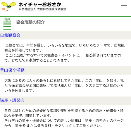
協会活動の紹介
当協会について
自然観察会
入会のご案内
寄付のお願い
当協会では、年間を通し、いろいろな地域で、いろいろなテーマで、自然観
協会の概要
察会を開催しています。
ここにご紹介するすべての観察会・イベントは、一般公開されていますの
ビジョンと中期計画
で、どなたでも参加することができます。
組織図
事務所・アクセス
里山保全活動
50周年記念事業
大阪にあるのは人々の暮らしに直結してきた里山。この「里山」を知り、私
協会活動の紹介
たち保全協会が全国に先駆けて取り組んだ「里山」を大切にする活動のいろ
会報誌『都市と自然』
いろを紹介します。
ネイチャーおおさかメールニュース
講座・講習会
こどもと楽しむ自然の情報「しぜんに
タッチ」
自然に親しむための基礎的な知識や技術を習得するための講座・研修会・談
マスコミの皆様へ
話会を主催、開講しています。
定款
それぞれの講座・研修会についての詳しい情報は「講座・講習会」のページ
から、講座名(または参考資料）をクリックしてご覧ください。
協会内部規程