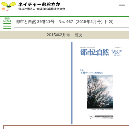
都市と自然 39巻11号 No. 467（2015年2月号）目次
当協会について
2015年2月号 目次
入会のご案内
寄付のお願い
協会の概要
ビジョンと中期計画
組織図
事務所・アクセス
50周年記念事業
協会活動の紹介
会報誌『都市と自然』
ネイチャーおおさかメールニュース
こどもと楽しむ自然の情報「しぜんに
タッチ」
マスコミの皆様へ
定款
協会内部規程