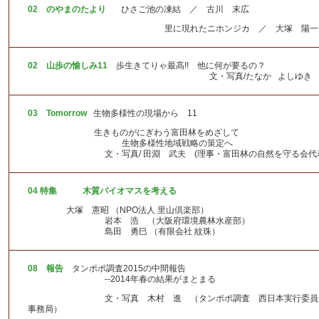
理事会予定
02
のやまのたより
ひさご池の凍結 ／ 古川 末広
理事会総会記録
里に現れたニホンジカ ／ 大塚 陽一
事業報告書・決算書
コンプライアンス（内部通報窓口）
02
山歩の愉しみ11
歩生きてりゃ最高!! 他に何が要るの？
個人情報保護基本方針
文・写真/たなか よしゆき
03
Tomorrow
生物多様性の現場から 11
生きものがにぎわう富田林をめざして
生物多様性地域戦略の策定へ
文・写真/ 田淵 武夫 (理事・富田林の自然を守る会代表
04 特集 木質バイオマスを考える
大塚 憲昭 （NPO法人 里山倶楽部）
岩本 浩 （大阪府環境農林水産部）
島田 勇巳 （有限会社 紋珠）
08 報告
タンポポ調査2015の中間報告
--2014年春の結果がまとまる
文・写真 木村 進 （タンポポ調査 西日本実行委員
事務局）