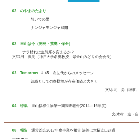
理事会予定
理事会総会記録
02 のやまのたより
事業報告書・決算書
想いでの里 撮影者/
コンプライアンス（内部通報窓口）
ナンジャモンジャ満開 撮影者
個人情報保護基本方針
02 里山は今（開発・荒廃・保全）
ナラ枯れは生態系を変えるか？ 
文/武田 義明（神戸大学名誉教授、紫金山みどりの会会長）
03
Tomorrow
U-45－次世代からのメッセージ－
組織としての多様性が存在価値と大きく
文/水元 勇（理事、自然観察イン
04 特集
里山指標生物第一期調査報告(2014～16年度)
文/木村 進（自然保護・調査研
08 報告
通常総会2017年度事業を報告 決算は大幅支出超過