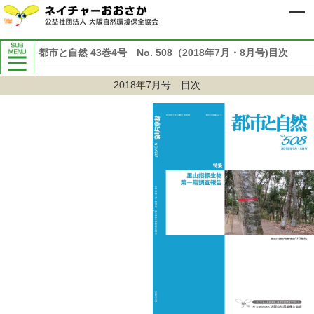
都市と自然 43巻4号 No. 508（2018年7月・8月号)目次
当協会について
2018年7月号 目次
入会のご案内
寄付のお願い
協会の概要
ビジョンと中期計画
組織図
事務所・アクセス
50周年記念事業
協会活動の紹介
会報誌『都市と自然』
ネイチャーおおさかメールニュース
こどもと楽しむ自然の情報「しぜんに
タッチ」
マスコミの皆様へ
定款
協会内部規程