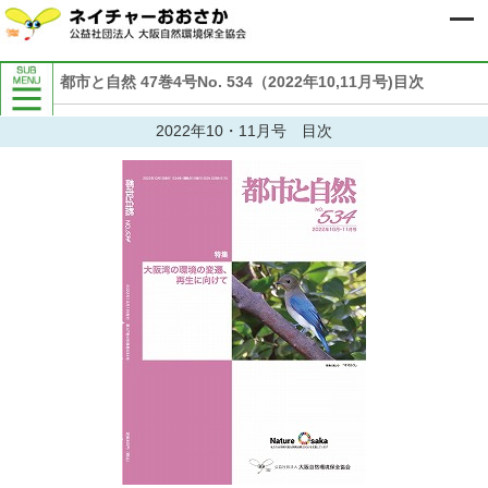
都市と自然 47巻4号No. 534（2022年10,11月号)目次
当協会について
2022年10・11月号 目次
入会のご案内
寄付のお願い
協会の概要
ビジョンと中期計画
組織図
事務所・アクセス
50周年記念事業
協会活動の紹介
会報誌『都市と自然』
ネイチャーおおさかメールニュース
こどもと楽しむ自然の情報「しぜんに
タッチ」
マスコミの皆様へ
定款
協会内部規程