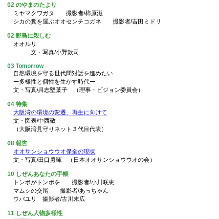
理事会予定
02 のやまのたより
ミヤマクワガタ 撮影者/柿原滋
理事会総会記録
シカの糞を運ぶオオセンチコガネ 撮影者/吉田ミドリ
事業報告書・決算書
02 野鳥に親しむ
コンプライアンス（内部通報窓口）
オオルリ
個人情報保護基本方針
文・写真/小野款司
03 Tomorrow
自然環境を守る世代間対話を進めたい
ー多様性と個性を生かす時代ー
文・写真/具志堅葉子 （理事・ビジョン委員会）
04 特集
大阪湾の環境の変遷、再生に向けて
文・図表/中西敬
（大阪湾見守りネット３代目代表）
08 報告
オオサンショウウオ保全の現状
文・写真/田口勇暉 （日本オオサンショウウオの会）
10 しぜんあなたの手帳
トンボがトンボを 撮影者/小川咲恵
マムシの交尾 撮影者/あっちゃん
ウバユリ 撮影者/古川末広
11 しぜん人物多様性