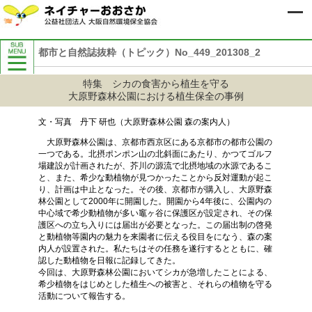
都市と自然誌抜粋（トピック）No_449_201308_2
当協会について
特集 シカの食害から植生を守る
協会の概要
大原野森林公園における植生保全の事例
組織図
50周年記念事業
文・写真 丹下 研也（大原野森林公園 森の案内人）
ビジョンと中期計画
大原野森林公園は、京都市西京区にある京都市の都市公園の
入会のご案内
一つである。北摂ポンポン山の北斜面にあたり、かつてゴルフ
事務所・アクセス
場建設が計画されたが、芥川の源流で北摂地域の水源であるこ
と、また、希少な動植物が見つかったことから反対運動が起こ
定款
り、計画は中止となった。その後、京都市が購入し、大原野森
協会内部規程
林公園として2000年に開園した。開園から4年後に、公園内の
コンプライアンス（内部通報窓口）
中心域で希少動植物が多い竈ヶ谷に保護区が設定され、その保
護区への立ち入りには届出が必要となった。この届出制の啓発
個人情報保護基本方針
と動植物等園内の魅力を来園者に伝える役目をになう、森の案
協会活動の紹介
内人が設置された。私たちはその任務を遂行するとともに、確
寄付のお願い
認した動植物を日報に記録してきた。
今回は、大原野森林公園においてシカが急増したことによる、
会報誌『都市と自然』
希少植物をはじめとした植生への被害と、それらの植物を守る
こどもと楽しむ自然の情報「しぜんに
活動について報告する。
タッチ」