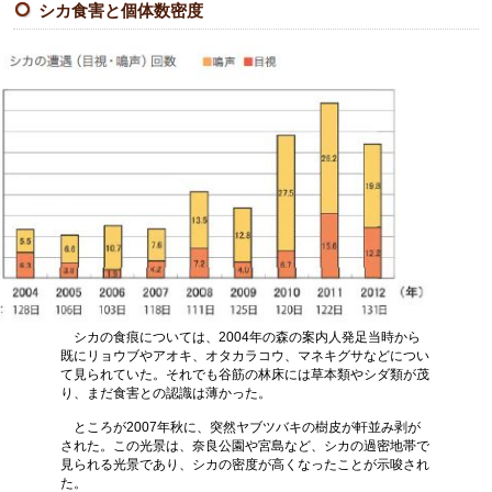
事業報告書・決算書
シカ食害と個体数密度
理事会総会記録
理事会予定
ネイチャーおおさかメールニュース
マスコミの皆様へ
40周年記念事業
シカの食痕については、2004年の森の案内人発足当時から
既にリョウブやアオキ、オタカラコウ、マネキグサなどについ
て見られていた。それでも谷筋の林床には草本類やシダ類が茂
り、まだ食害との認識は薄かった。
ところが2007年秋に、突然ヤブツバキの樹皮が軒並み剥が
された。この光景は、奈良公園や宮島など、シカの過密地帯で
見られる光景であり、シカの密度が高くなったことが示唆され
た。