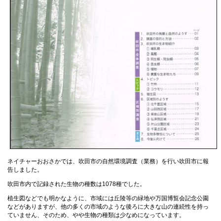
これまでの連携・参画実績
持続可能な社会・なりわい・暮ら
し ささやまミーティング
大阪市生物多様性の保全に向けたネ
ットワーク会議
生きものモニタリング・市民調査支援
チーム
ネイチャーおおさかでは、吹田市の自然環境調査（業務）を行い吹田市に報
告しました。
吹田市内で記録された生物の種数は1078種でした。
植生図などでも明かなように、市域には丘陵等の緑地や万国博覧会記念公園
などがありますが、他の多くの市域のような後ろに大きな山の連続性を持っ
ていません、そのため、やや生物の種類は少なめになっています。