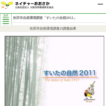
吹田市自然環境調査「すいたの自然2011」
人材協力・連携
吹田市自然環境調査の調査結果
生物多様性「取り組みづくり／きっか
け体験」支援事業
環境学習サポート事業
チリメンモンスターを見つけよう！
ビオトープの造成と管理
講座・研修の企画・運営
「共生の森づくり」
環境・生物の調査
万博記念公園 生物調査
枚方市自然環境調査
すいたの自然2011
ネイチャーおおさかインターンシップ
他団体との連携・ネットワーク
サポートスタッフ紹介「対外自然協力
隊」