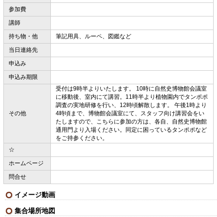
参加費
講師
持ち物・他
筆記用具、ルーペ、図鑑など
当日連絡先
申込み
申込み期限
受付は9時半よりいたします。 10時に自然史博物館会議室
に移動後、室内にて講習。11時半より植物園内でタンポポ
調査の実地研修を行い、12時頃解散します。 午後1時より
その他
4時頃まで、博物館会議室にて、スタッフ向け講習会をい
たしますので、こちらに参加の方は、各自、自然史博物館
通用門より入場ください。同定に困っているタンポポなど
をご持参ください。
☆
ホームページ
問合せ
イメージ動画
集合場所地図