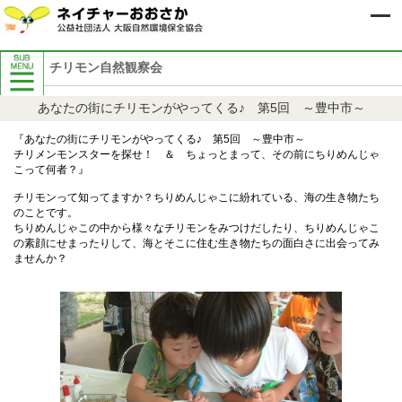
チリモン自然観察会
自然保護イベント案内
あなたの街にチリモンがやってくる♪ 第5回 ～豊中市～
8月自然保護イベント案内
9月自然保護イベント案内
『あなたの街にチリモンがやってくる♪ 第5回 ～豊中市～
過去の自然保護イベント案内
チリメンモンスターを探せ！ ＆ ちょっとまって、その前にちりめんじゃ
こって何者？』
チリモンって知ってますか？ちりめんじゃこに紛れている、海の生き物たち
のことです。
ちりめんじゃこの中から様々なチリモンをみつけだしたり、ちりめんじゃこ
の素顔にせまったりして、海とそこに住む生き物たちの面白さに出会ってみ
ませんか？