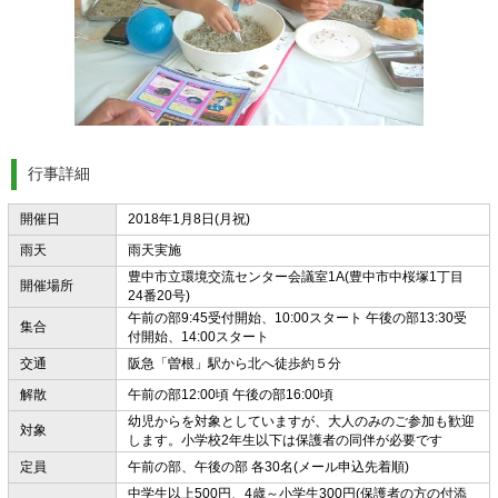
行事詳細
開催日
2018年1月8日(月祝)
雨天
雨天実施
豊中市立環境交流センター会議室1A(豊中市中桜塚1丁目
開催場所
24番20号)
午前の部9:45受付開始、10:00スタート 午後の部13:30受
集合
付開始、14:00スタート
交通
阪急「曽根」駅から北へ徒歩約５分
解散
午前の部12:00頃 午後の部16:00頃
幼児からを対象としていますが、大人のみのご参加も歓迎
対象
します。小学校2年生以下は保護者の同伴が必要です
定員
午前の部、午後の部 各30名(メール申込先着順)
中学生以上500円、4歳～小学生300円(保護者の方の付添