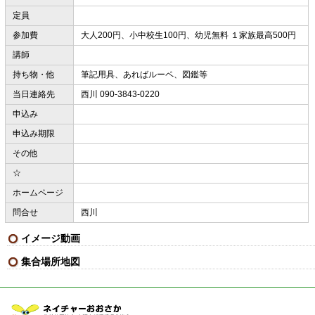
定員
参加費
大人200円、小中校生100円、幼児無料 １家族最高500円
講師
持ち物・他
筆記用具、あればルーペ、図鑑等
当日連絡先
西川 090-3843-0220
申込み
申込み期限
その他
☆
ホームページ
問合せ
西川
イメージ動画
集合場所地図