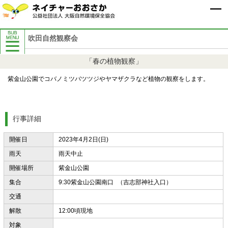
吹田自然観察会
自然保護イベント案内
「春の植物観察」
8月自然保護イベント案内
9月自然保護イベント案内
紫金山公園でコバノミツバツツジやヤマザクラなど植物の観察をします。
過去の自然保護イベント案内
行事詳細
開催日
2023年4月2日(日)
雨天
雨天中止
開催場所
紫金山公園
集合
9:30紫金山公園南口 （吉志部神社入口）
交通
解散
12:00頃現地
対象