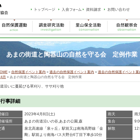
あまの街道と陶器山の自然を守る会 定例作業
OME
»
自然保護イベント案内
»
過去の自然保護イベント案内
»
過去の自然保護イベント案内
年4月
»
あまの街道と陶器山の自然を守る会 定例作業
道沿いに蔓延びる草刈り、ササ刈り他
行事詳細
開催日
2023年4月8日(土)
雨天
雨
開催場所
あまの街道沿いの谷,あまの公園,森
集合
9
交通
泉北高速線「泉ヶ丘」駅前又は南海高野線「金
解散
1
剛」駅前より南海バス大野台6丁目下車歩10分