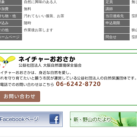
対象
自然に興味のある人
定員
無
参加費
無料
講師
持ち物・他
汚れてもいい服装、お茶
当日連絡先
窪田
申込み
随時
申込期限
その他
作業後お茶します
狭
ホームページ
問合せ
窪田