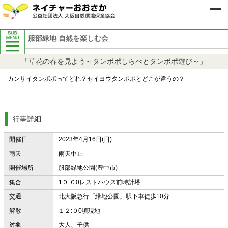
服部緑地 自然を楽しむ会
自然保護イベント案内
「草花の春を見よう～タンポポしらべとタンポポ遊び～」
8月自然保護イベント案内
9月自然保護イベント案内
カンサイタンポポってどれ？セイヨウタンポポとどこが違うの？
過去の自然保護イベント案内
行事詳細
開催日
2023年4月16日(日)
雨天
雨天中止
開催場所
服部緑地公園(豊中市)
集合
1０:０0レストハウス前時計塔
交通
北大阪急行「緑地公園」駅下車徒歩10分
解散
１２:０0頃現地
対象
大人、子供