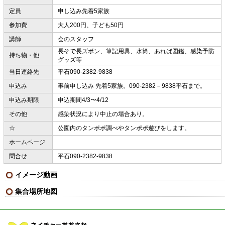
定員
申し込み先着5家族
参加費
大人200円、子ども50円
講師
会のスタッフ
長そで長ズボン、筆記用具、水筒、あれば図鑑、感染予防
持ち物・他
グッズ等
当日連絡先
平石090-2382-9838
申込み
事前申し込み 先着5家族。090-2382－9838平石まで。
申込み期限
申込期間4/3〜4/12
その他
感染状況により中止の場合あり。
☆
公園内のタンポポ調べやタンポポ遊びをします。
ホームページ
問合せ
平石090-2382-9838
イメージ動画
集合場所地図