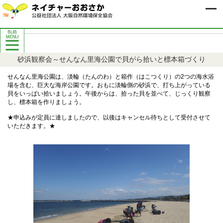
自然保護イベント案内
砂浜観察会～せんなん里海公園で貝がら拾いと標本箱づくり
8月自然保護イベント案内
9月自然保護イベント案内
せんなん里海公園は、淡輪（たんのわ）と箱作（はこつくり）の2つの海水浴
場を含む、巨大な海岸公園です。おもに淡輪側の砂浜で、打ち上がっている
過去の自然保護イベント案内
貝をいっぱい拾いましょう。午後からは、拾った貝を並べて、じっくり観察
し、標本箱を作りましょう。
★申込みが定員に達しましたので、以後はキャンセル待ちとして受付させて
いただきます。★