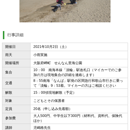
行事詳細
開催日
2021年10月2日（土）
雨天
小雨実施
開催場所
大阪府岬町 せんなん里海公園
10：00 南海本線「淡輪」駅改札口（マイカーでのご参
集合
加の方は現地集合の詳細を連絡します）
8：55南海「なんば」駅発の区間急行和歌山市行きに乗っ
交通
て「淡輪」9：53着。マイカーの方はご相談ください
解散
15：00頃現地解散（予定）
対象
こどもとその保護者
定員
20名（申し込み先着順）
大人500円、中学生以下300円（材料代、資料代、保険代
参加費
ほか）
講師
児嶋格先生