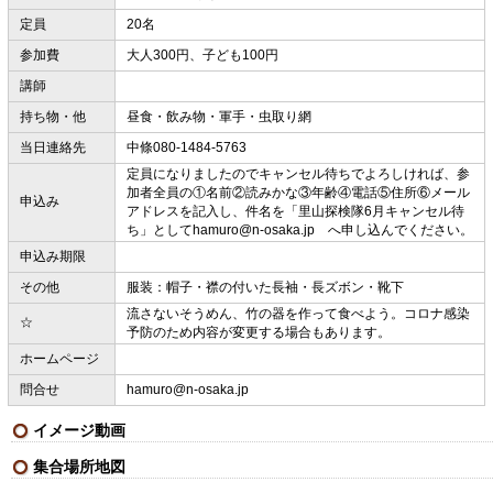
定員
20名
参加費
大人300円、子ども100円
講師
持ち物・他
昼食・飲み物・軍手・虫取り網
当日連絡先
中條080-1484-5763
定員になりましたのでキャンセル待ちでよろしければ、参
加者全員の①名前②読みかな③年齢④電話⑤住所⑥メール
申込み
アドレスを記入し、件名を「里山探検隊6月キャンセル待
ち」としてhamuro@n-osaka.jp へ申し込んでください。
申込み期限
その他
服装：帽子・襟の付いた長袖・長ズボン・靴下
流さないそうめん、竹の器を作って食べよう。コロナ感染
☆
予防のため内容が変更する場合もあります。
ホームページ
問合せ
hamuro@n-osaka.jp
イメージ動画
集合場所地図