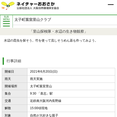
太子町葉室里山クラブ
自然保護イベント案内
「里山探検隊・水辺の生き物観察」
8月自然保護イベント案内
9月自然保護イベント案内
水辺の昆虫を探そう。竹を使って流しそうめん器も作ってみよう。
過去の自然保護イベント案内
行事詳細
開催日
2021年6月20日(日)
雨天
雨天実施
開催場所
太子町葉室里山
集合
9:30 「喜志」駅
交通
近鉄南大阪河内長野線
解散
15:00頃現地
対象
自然が大好きな親子