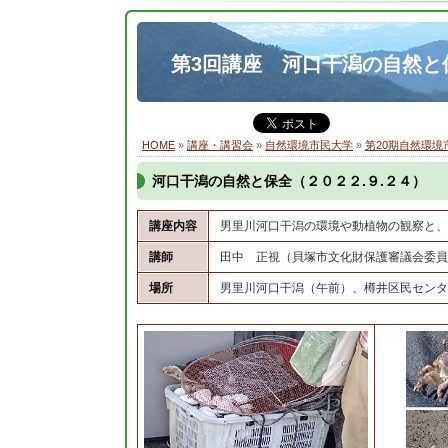
第3回講座 河口干潟の自然と
HOME
»
講座・講習会
»
自然環境市民大学
»
第20期自然環境
河口干潟の自然と保全（２０２２.９.２４）
講座内容
男里川河口干潟の環境や動植物の観察と、
講師
田中 正視（貝塚市文化財保護審議会委員
場所
男里川河口干潟（午前）、樽井区民センタ