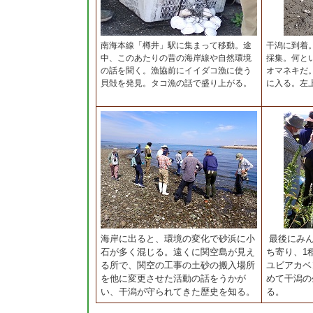
南海本線「樽井」駅に集まって移動。途
干潟に到着
中、このあたりの昔の海岸線や自然環境
採集。何と
の話を聞く。漁協前にイイダコ漁に使う
オマネキだ
貝殻を発見。タコ漁の話で盛り上がる。
に入る。
海岸に出ると、環境の変化で砂浜に小
最後にみん
石が多く混じる。遠くに関空島が見え
ち寄り、1
る所で、関空の工事の土砂の搬入場所
ユビアカベ
を他に変更させた活動の話をうかが
めて干潟の
い、干潟が守られてきた歴史を知る。