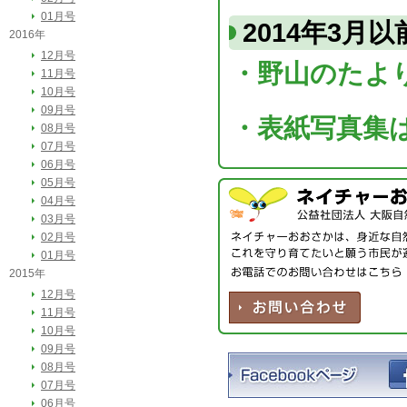
01月号
2014年3月
2016年
12月号
・野山のたよ
11月号
10月号
09月号
・表紙写真集
08月号
07月号
06月号
05月号
04月号
03月号
02月号
01月号
2015年
12月号
11月号
10月号
09月号
08月号
07月号
06月号