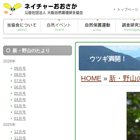
新・野山のたより
ウツギ満開！
2026年
09月号
08月号
HOME
»
新・野山
07月号
06月号
05月号
04月号
03月号
02月号
01月号
2025年
12月号
11月号