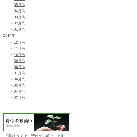
05月号
04月号
03月号
02月号
01月号
2014年
12月号
11月号
10月号
09月号
08月号
07月号
06月号
05月号
04月号
03月号
活動を支えるご寄付をお願いします。