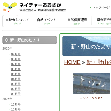
新・野山のたより
新・野山のたより 
2026年
09月号
08月号
HOME
»
新・野山
07月号
06月号
05月号
04月号
03月号
02月号
01月号
コウノトリが来た
2025年
12月号
11月号