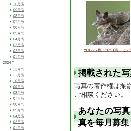
10月号
09月号
08月号
07月号
06月号
05月号
04月号
03月号
カメムシ目ヨコバイ科ミミズ
02月号
01月号
2024年
12月号
掲載された写
11月号
10月号
写真の著作権は撮
09月号
08月号
ご相談ください。
07月号
06月号
あなたの写真
05月号
04月号
真を毎月募集
03月号
01月号