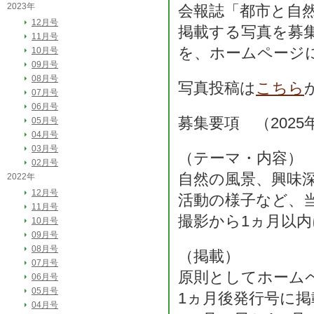
2023年
会報誌「都市と自然
12月号
掲載する写真を募
11月号
を、ホームページ
10月号
09月号
08月号
写真投稿は
こちら
07月号
06月号
募集要項 （2025
05月号
04月号
03月号
（テーマ・内容）
02月号
自然の風景、興味
2022年
12月号
活動の様子など、
11月号
撮影から1ヵ月以
10月号
09月号
08月号
（掲載）
07月号
原則としてホーム
06月号
05月号
1ヵ月後発行号に
04月号