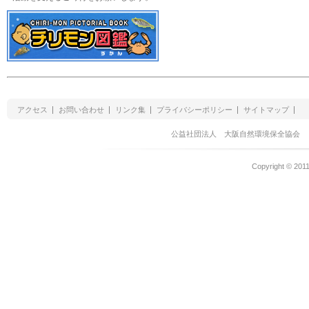
アクセス
お問い合わせ
リンク集
プライバシーポリシー
サイトマップ
公益社団法人 大阪自然環境保全協会 530
Copyright © 2011