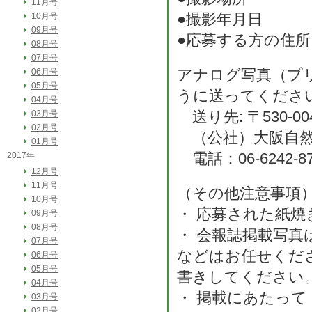
11月号
●撮影年月日
10月号
09月号
●応募する方の住
08月号
07月号
アナログ写真（プ
06月号
05月号
うに送ってくださ
04月号
送り先: 〒530-0
03月号
02月号
（公社）大阪自然
01月号
電話：06-6242-87
2017年
12月号
11月号
（その他注意事項
10月号
・ 応募された紙
09月号
08月号
・ 会報誌掲載写
07月号
などはお任せくだ
06月号
05月号
書きしてください
04月号
・ 掲載にあたっ
03月号
02月号