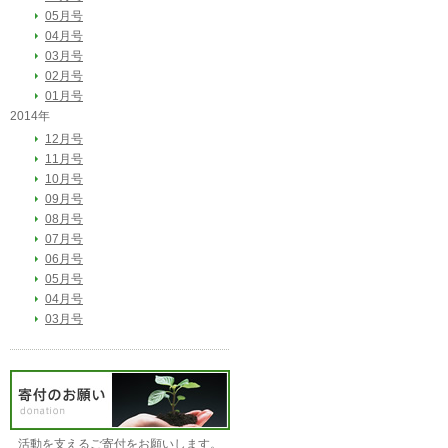
05月号
04月号
03月号
02月号
01月号
2014年
12月号
11月号
10月号
09月号
08月号
07月号
06月号
05月号
04月号
03月号
活動を支えるご寄付をお願いします。