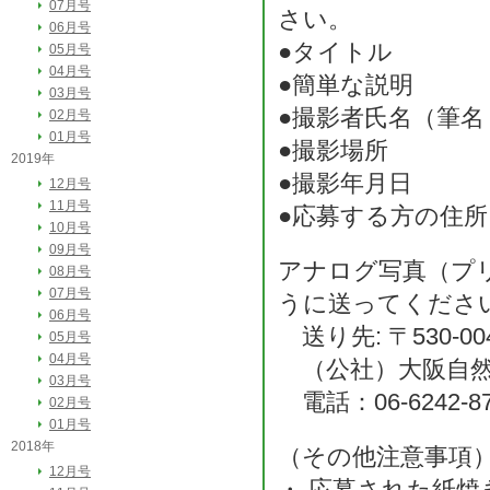
07月号
さい。
06月号
●タイトル
05月号
04月号
●簡単な説明
03月号
●撮影者氏名（筆
02月号
01月号
●撮影場所
2019年
●撮影年月日
12月号
11月号
●応募する方の住
10月号
09月号
アナログ写真（プ
08月号
07月号
うに送ってくださ
06月号
送り先: 〒530-0
05月号
04月号
（公社）大阪自然
03月号
電話：06-6242-87
02月号
01月号
2018年
（その他注意事項
12月号
・ 応募された紙