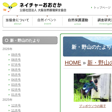
新・野山のたより
新・野山のたより 
2026年
09月号
08月号
HOME
»
新・野山
07月号
06月号
05月号
04月号
03月号
02月号
01月号
2025年
12月号
ブッポウソウの親子
11月号