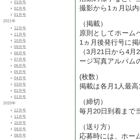
03月号
撮影から1ヵ月以
02月号
01月号
2021年
（掲載）
12月号
原則としてホーム
11月号
10月号
1ヵ月後発行号に
09月号
（3月21日から4
08月号
07月号
ージ写真アルバム
06月号
05月号
(枚数）
04月号
03月号
掲載は各月1人最高
02月号
01月号
（締切）
2020年
毎月20日到着ま
12月号
11月号
10月号
（送り方）
09月号
応募時には、ホー
08月号