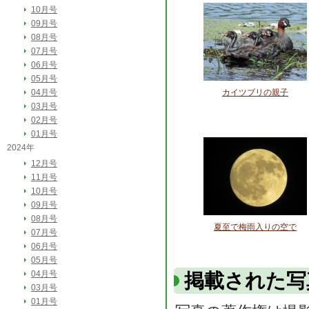
10月号
09月号
08月号
07月号
06月号
05月号
04月号
カイツブリの親子
03月号
02月号
01月号
2024年
12月号
11月号
10月号
09月号
08月号
夏至で梅雨入りの空で
07月号
06月号
05月号
04月号
掲載された写
03月号
01月号