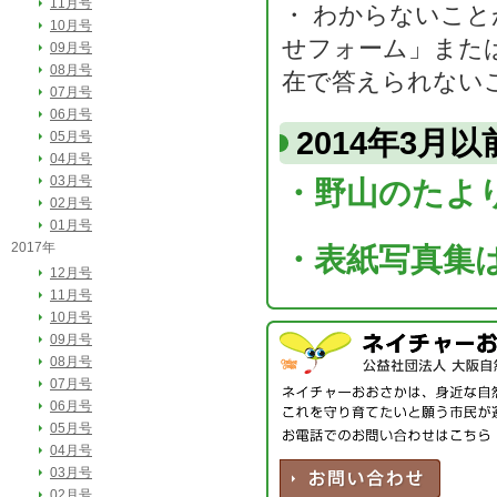
11月号
・ わからないこ
10月号
せフォーム」また
09月号
08月号
在で答えられない
07月号
06月号
2014年3月
05月号
04月号
03月号
・野山のたよ
02月号
01月号
2017年
・表紙写真集
12月号
11月号
10月号
09月号
08月号
07月号
06月号
05月号
04月号
03月号
02月号