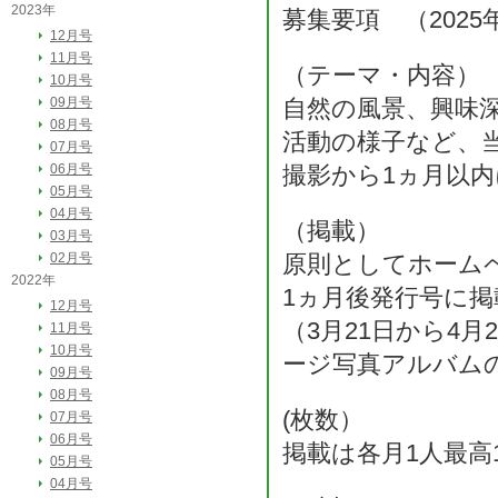
2023年
募集要項 （2025
12月号
11月号
（テーマ・内容）
10月号
09月号
自然の風景、興味
08月号
活動の様子など、
07月号
06月号
撮影から1ヵ月以
05月号
04月号
（掲載）
03月号
02月号
原則としてホーム
2022年
1ヵ月後発行号に
12月号
（3月21日から4
11月号
10月号
ージ写真アルバム
09月号
08月号
(枚数）
07月号
06月号
掲載は各月1人最高
05月号
04月号