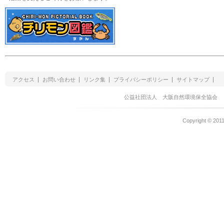
アクセス
お問い合わせ
リンク集
プライバシーポリシー
サイトマップ
公益社団法人 大阪自然環境保全協会 530
Copyright © 2011