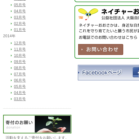
05月号
04月号
03月号
02月号
01月号
2014年
12月号
11月号
10月号
09月号
08月号
07月号
06月号
05月号
04月号
03月号
活動を支えるご寄付をお願いします。