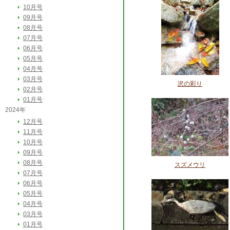
10月号
09月号
08月号
07月号
06月号
05月号
04月号
03月号
沢の彩り
02月号
01月号
2024年
12月号
11月号
10月号
09月号
08月号
スズメウリ
07月号
06月号
05月号
04月号
03月号
01月号