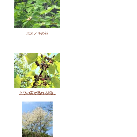
ホオノキの花
クワの実が熟れる頃に