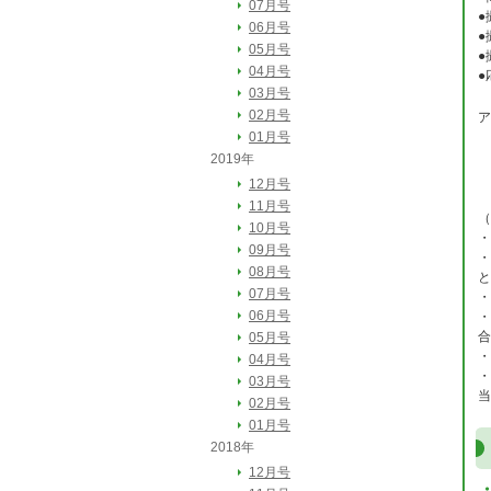
07月号
●
06月号
●
05月号
●
04月号
●
03月号
02月号
ア
01月号
送
2019年
電
12月号
11月号
（
10月号
・
09月号
・
08月号
と
07月号
・
06月号
・
合
05月号
・
04月号
・
03月号
当
02月号
01月号
2018年
12月号