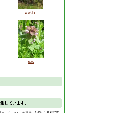
春が来た
早春
。
募集しています。
募集しています。会報誌、SNSには投稿写真