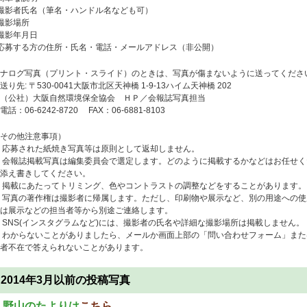
撮影者氏名（筆名・ハンドル名なども可）
撮影場所
撮影年月日
応募する方の住所・氏名・電話・メールアドレス（非公開）
ナログ写真（プリント・スライド）のときは、写真が傷まないように送ってくださ
り先: 〒530-0041大阪市北区天神橋 1-9-13ハイム天神橋 202
（公社）大阪自然環境保全協会 ＨＰ／会報誌写真担当
話：06-6242-8720 FAX：06-6881-8103
その他注意事項）
 応募された紙焼き写真等は原則として返却しません。
 会報誌掲載写真は編集委員会で選定します。どのように掲載するかなどはお任せ
添え書きしてください。
 掲載にあたってトリミング、色やコントラストの調整などをすることがあります。
 写真の著作権は撮影者に帰属します。ただし、印刷物や展示など、別の用途への
は展示などの担当者等から別途ご連絡します。
 SNS(インスタグラムなど)には、撮影者の氏名や詳細な撮影場所は掲載しません。
 わからないことがありましたら、メールか画面上部の「問い合わせフォーム」また
者不在で答えられないことがあります。
2014年3月以前の投稿写真
・野山のたよりは
こちら