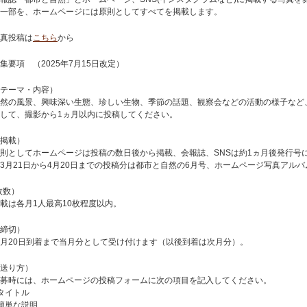
一部を、ホームページには原則としてすべてを掲載します。
真投稿は
こちら
から
集要項 （2025年7月15日改定）
テーマ・内容）
然の風景、興味深い生態、珍しい生物、季節の話題、観察会などの活動の様子など
して、撮影から1ヵ月以内に投稿してください。
掲載）
則としてホームページは投稿の数日後から掲載、会報誌、SNSは約1ヵ月後発行号
3月21日から4月20日までの投稿分は都市と自然の6月号、ホームページ写真アルバ
枚数）
載は各月1人最高10枚程度以内。
締切）
月20日到着まで当月分として受け付けます（以後到着は次月分）。
送り方）
募時には、ホームページの投稿フォームに次の項目を記入してください。
タイトル
簡単な説明