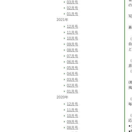
03月号
の
02月号
01月号
写
2021年
12月号
募
11月号
10月号
（
自
09月号
と
08月号
07月号
（
06月号
原
05月号
（
04月号
03月号
(
02月号
掲
01月号
2020年
（
12月号
毎
11月号
（
10月号
応
09月号
●
08月号
●