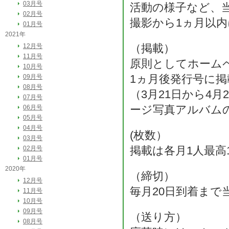
03月号
活動の様子など、
02月号
撮影から1ヵ月以
01月号
2021年
（掲載）
12月号
11月号
原則としてホーム
10月号
1ヵ月後発行号に
09月号
08月号
（3月21日から4
07月号
ージ写真アルバム
06月号
05月号
04月号
(枚数）
03月号
掲載は各月1人最高
02月号
01月号
2020年
（締切）
12月号
毎月20日到着ま
11月号
10月号
09月号
（送り方）
08月号