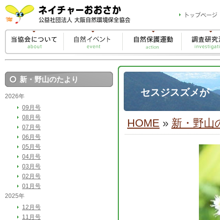
新・野山のたより
セスジスズメが
2026年
09月号
08月号
HOME
»
新・野山
07月号
06月号
05月号
04月号
03月号
02月号
01月号
2025年
12月号
11月号