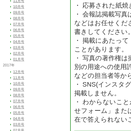
11月号
・ 応募された紙
10月号
09月号
・ 会報誌掲載写
08月号
などはお任せくだ
07月号
06月号
書きしてください
05月号
・ 掲載にあたっ
04月号
03月号
ことがあります。
02月号
・ 写真の著作権
01月号
2017年
別の用途への使用
12月号
などの担当者等か
11月号
・ SNS(インス
10月号
09月号
掲載しません。
08月号
・ わからないこ
07月号
06月号
せフォーム」また
05月号
在で答えられない
04月号
03月号
02月号