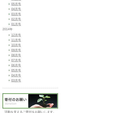
05月号
04月号
03月号
02月号
01月号
2014年
12月号
11月号
10月号
09月号
08月号
07月号
06月号
05月号
04月号
03月号
活動を支えるご寄付をお願いします。