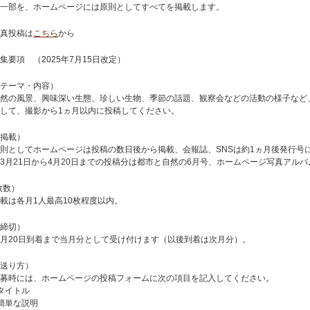
一部を、ホームページには原則としてすべてを掲載します。
真投稿は
こちら
から
集要項 （2025年7月15日改定）
テーマ・内容）
然の風景、興味深い生態、珍しい生物、季節の話題、観察会などの活動の様子など
して、撮影から1ヵ月以内に投稿してください。
掲載）
則としてホームページは投稿の数日後から掲載、会報誌、SNSは約1ヵ月後発行号
3月21日から4月20日までの投稿分は都市と自然の6月号、ホームページ写真アルバ
枚数）
載は各月1人最高10枚程度以内。
締切）
月20日到着まで当月分として受け付けます（以後到着は次月分）。
送り方）
募時には、ホームページの投稿フォームに次の項目を記入してください。
タイトル
簡単な説明