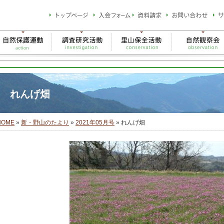
れんげ畑
HOME
»
新・野山のたより
»
2021年05月号
» れんげ畑