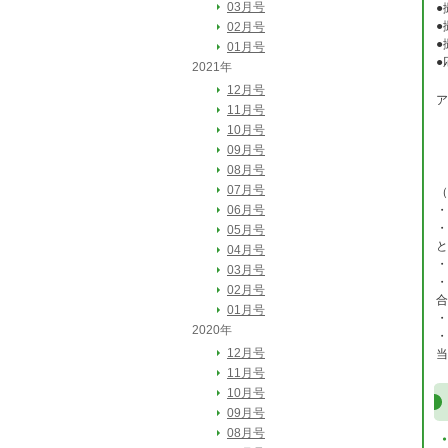
03月号
●
●
02月号
●
01月号
●
2021年
12月号
ア
11月号
送
10月号
09月号
電
08月号
07月号
（
06月号
・
・
05月号
と
04月号
・
03月号
・
02月号
合
01月号
・
2020年
・
12月号
当
11月号
10月号
09月号
08月号