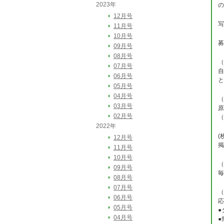
2023年
の
12月号
写
11月号
10月号
募
09月号
08月号
（
07月号
自
06月号
と
05月号
04月号
（
03月号
原
02月号
（
2022年
(
12月号
掲
11月号
10月号
（
09月号
毎
08月号
07月号
（
06月号
応
05月号
●
04月号
●