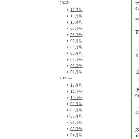
2023年
会
の
12月号
11月号
写
10月号
09月号
募
08月号
07月号
（
06月号
自
05月号
と
04月号
03月号
（
02月号
原
（
2022年
12月号
(
11月号
掲
10月号
09月号
（
08月号
毎
07月号
06月号
（
05月号
応
04月号
●