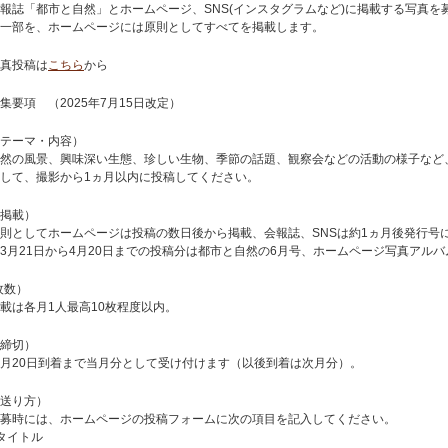
報誌「都市と自然」とホームページ、SNS(インスタグラムなど)に掲載する写真を
一部を、ホームページには原則としてすべてを掲載します。
真投稿は
こちら
から
集要項 （2025年7月15日改定）
テーマ・内容）
然の風景、興味深い生態、珍しい生物、季節の話題、観察会などの活動の様子など
して、撮影から1ヵ月以内に投稿してください。
掲載）
則としてホームページは投稿の数日後から掲載、会報誌、SNSは約1ヵ月後発行号
3月21日から4月20日までの投稿分は都市と自然の6月号、ホームページ写真アルバ
枚数）
載は各月1人最高10枚程度以内。
締切）
月20日到着まで当月分として受け付けます（以後到着は次月分）。
送り方）
募時には、ホームページの投稿フォームに次の項目を記入してください。
タイトル