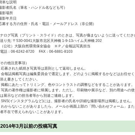
簡単な説明
撮影者氏名（筆名・ハンドル名なども可）
撮影場所
撮影年月日
応募する方の住所・氏名・電話・メールアドレス（非公開）
ナログ写真（プリント・スライド）のときは、写真が傷まないように送ってくださ
り先: 〒530-0041大阪市北区天神橋 1-9-13ハイム天神橋 202
（公社）大阪自然環境保全協会 ＨＰ／会報誌写真担当
話：06-6242-8720 FAX：06-6881-8103
その他注意事項）
 応募された紙焼き写真等は原則として返却しません。
 会報誌掲載写真は編集委員会で選定します。どのように掲載するかなどはお任せ
添え書きしてください。
 掲載にあたってトリミング、色やコントラストの調整などをすることがあります。
 写真の著作権は撮影者に帰属します。ただし、印刷物や展示など、別の用途への
は展示などの担当者等から別途ご連絡します。
 SNS(インスタグラムなど)には、撮影者の氏名や詳細な撮影場所は掲載しません。
 わからないことがありましたら、メールか画面上部の「問い合わせフォーム」また
者不在で答えられないことがあります。
2014年3月以前の投稿写真