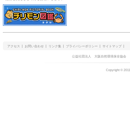
アクセス
お問い合わせ
リンク集
プライバシーポリシー
サイトマップ
公益社団法人 大阪自然環境保全協会 530
Copyright © 2011