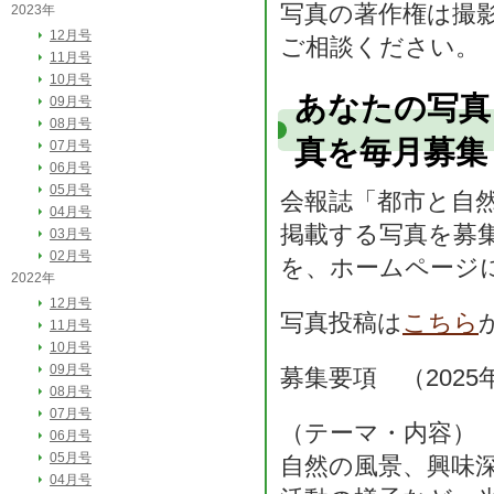
写真の著作権は撮
2023年
12月号
ご相談ください。
11月号
10月号
あなたの写真
09月号
08月号
真を毎月募集
07月号
06月号
05月号
会報誌「都市と自然
04月号
掲載する写真を募
03月号
02月号
を、ホームページ
2022年
12月号
写真投稿は
こちら
11月号
10月号
09月号
募集要項 （2025
08月号
07月号
（テーマ・内容）
06月号
05月号
自然の風景、興味
04月号