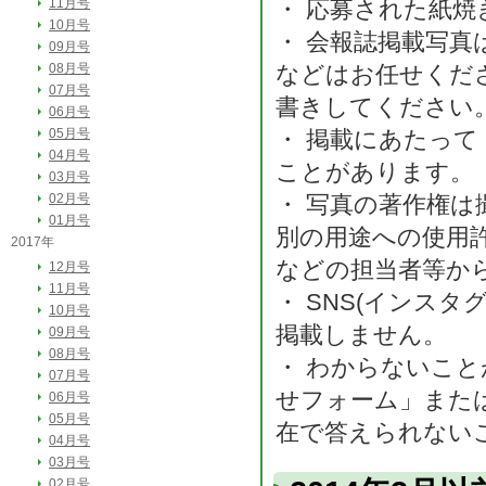
11月号
・ 応募された紙
10月号
・ 会報誌掲載写
09月号
08月号
などはお任せくだ
07月号
書きしてください
06月号
05月号
・ 掲載にあたっ
04月号
ことがあります。
03月号
02月号
・ 写真の著作権
01月号
別の用途への使用
2017年
などの担当者等か
12月号
11月号
・ SNS(インス
10月号
掲載しません。
09月号
08月号
・ わからないこ
07月号
せフォーム」また
06月号
05月号
在で答えられない
04月号
03月号
02月号