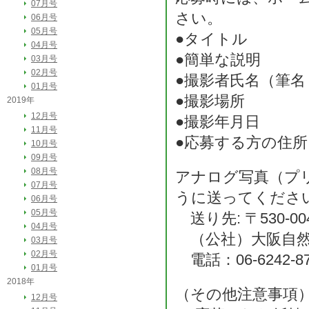
07月号
さい。
06月号
05月号
●タイトル
04月号
●簡単な説明
03月号
02月号
●撮影者氏名（筆
01月号
●撮影場所
2019年
12月号
●撮影年月日
11月号
●応募する方の住
10月号
09月号
08月号
アナログ写真（プ
07月号
うに送ってくださ
06月号
05月号
送り先: 〒530-0
04月号
（公社）大阪自然
03月号
02月号
電話：06-6242-87
01月号
2018年
（その他注意事項
12月号