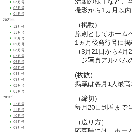
活動の様子など、
03月号
02月号
撮影から1ヵ月以
01月号
2021年
（掲載）
12月号
原則としてホーム
11月号
10月号
1ヵ月後発行号に
09月号
（3月21日から4
08月号
07月号
ージ写真アルバム
06月号
05月号
(枚数）
04月号
03月号
掲載は各月1人最高
02月号
01月号
（締切）
2020年
12月号
毎月20日到着ま
11月号
10月号
（送り方）
09月号
08月号
応募時には、ホー