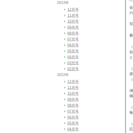
2023年
会
12月号
の
11月号
10月号
写
09月号
08月号
募
07月号
06月号
（
05月号
自
04月号
と
03月号
（
02月号
原
2022年
（
12月号
11月号
(
10月号
掲
09月号
08月号
（
07月号
毎
06月号
05月号
（
04月号
応