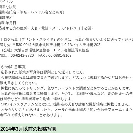
タイトル
簡単な説明
撮影者氏名（筆名・ハンドル名なども可）
撮影場所
撮影年月日
応募する方の住所・氏名・電話・メールアドレス（非公開）
ナログ写真（プリント・スライド）のときは、写真が傷まないように送ってくださ
り先: 〒530-0041大阪市北区天神橋 1-9-13ハイム天神橋 202
（公社）大阪自然環境保全協会 ＨＰ／会報誌写真担当
話：06-6242-8720 FAX：06-6881-8103
その他注意事項）
 応募された紙焼き写真等は原則として返却しません。
 会報誌掲載写真は編集委員会で選定します。どのように掲載するかなどはお任せ
添え書きしてください。
 掲載にあたってトリミング、色やコントラストの調整などをすることがあります。
 写真の著作権は撮影者に帰属します。ただし、印刷物や展示など、別の用途への
は展示などの担当者等から別途ご連絡します。
 SNS(インスタグラムなど)には、撮影者の氏名や詳細な撮影場所は掲載しません。
 わからないことがありましたら、メールか画面上部の「問い合わせフォーム」また
者不在で答えられないことがあります。
2014年3月以前の投稿写真