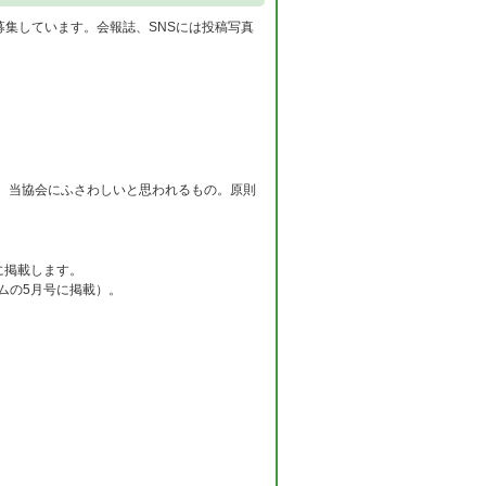
募集しています。会報誌、SNSには投稿写真
、当協会にふさわしいと思われるもの。原則
に掲載します。
ムの5月号に掲載）。