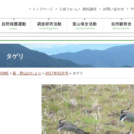
タゲリ
HOME
»
新・野山のたより
»
2017年03月号
» タゲリ