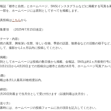
報誌「都市と自然」とホームページ、SNS(インスタグラムなど)に掲載する写真を
一部を、ホームページには原則としてすべてを掲載します。
真投稿は
こちら
から
集要項 （2025年7月15日改定）
テーマ・内容）
然の風景、興味深い生態、珍しい生物、季節の話題、観察会などの活動の様子など
して、撮影から1ヵ月以内に投稿してください。
掲載）
則としてホームページは投稿の数日後から掲載、会報誌、SNSは約1ヵ月後発行号
3月21日から4月20日までの投稿分は都市と自然の6月号、ホームページ写真アルバ
枚数）
載は各月1人最高10枚程度以内。
締切）
月20日到着まで当月分として受け付けます（以後到着は次月分）。
送り方）
募時には、ホームページの投稿フォームに次の項目を記入してください。