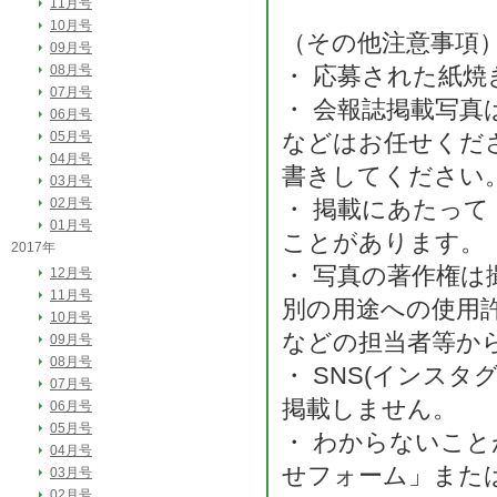
11月号
10月号
（その他注意事項
09月号
08月号
・ 応募された紙
07月号
・ 会報誌掲載写
06月号
05月号
などはお任せくだ
04月号
書きしてください
03月号
02月号
・ 掲載にあたっ
01月号
ことがあります。
2017年
・ 写真の著作権
12月号
11月号
別の用途への使用
10月号
などの担当者等か
09月号
08月号
・ SNS(インス
07月号
掲載しません。
06月号
05月号
・ わからないこ
04月号
せフォーム」また
03月号
02月号