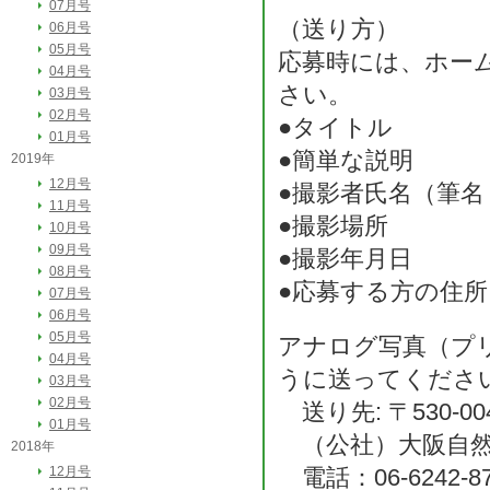
07月号
（送り方）
06月号
05月号
応募時には、ホー
04月号
さい。
03月号
02月号
●タイトル
01月号
●簡単な説明
2019年
12月号
●撮影者氏名（筆
11月号
●撮影場所
10月号
09月号
●撮影年月日
08月号
●応募する方の住
07月号
06月号
05月号
アナログ写真（プ
04月号
うに送ってくださ
03月号
02月号
送り先: 〒530-0
01月号
（公社）大阪自然
2018年
12月号
電話：06-6242-87