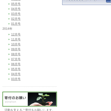
05月号
04月号
03月号
02月号
01月号
2014年
12月号
11月号
10月号
09月号
08月号
07月号
06月号
05月号
04月号
03月号
活動を支えるご寄付をお願いします。