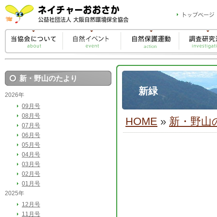
新・野山のたより
新緑
2026年
09月号
08月号
HOME
»
新・野山
07月号
06月号
05月号
04月号
03月号
02月号
01月号
2025年
12月号
11月号