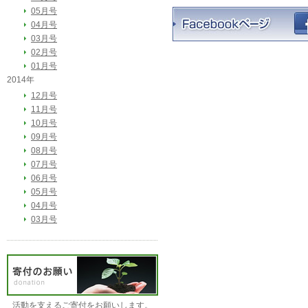
05月号
04月号
03月号
02月号
01月号
2014年
12月号
11月号
10月号
09月号
08月号
07月号
06月号
05月号
04月号
03月号
活動を支えるご寄付をお願いします。