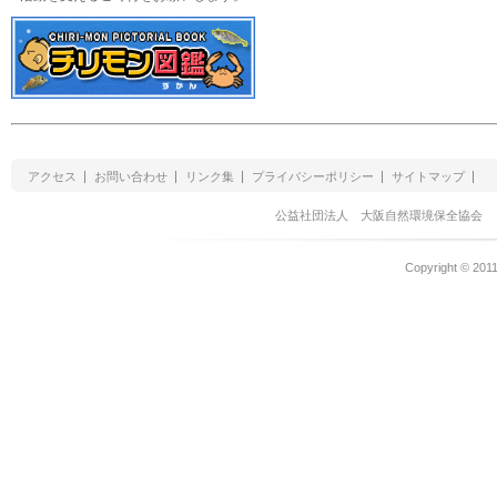
アクセス
お問い合わせ
リンク集
プライバシーポリシー
サイトマップ
公益社団法人 大阪自然環境保全協会 530
Copyright © 2011