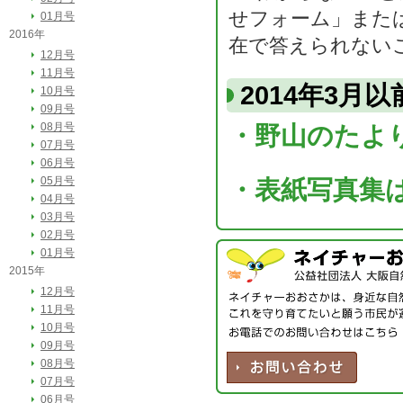
せフォーム」また
01月号
2016年
在で答えられない
12月号
11月号
2014年3月
10月号
09月号
08月号
・野山のたよ
07月号
06月号
05月号
・表紙写真集
04月号
03月号
02月号
01月号
2015年
12月号
11月号
10月号
09月号
08月号
07月号
06月号