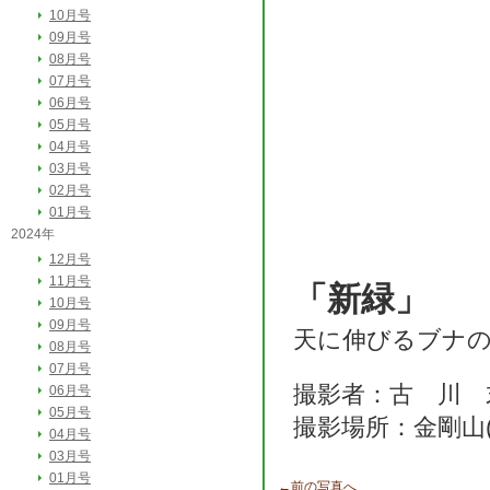
10月号
09月号
08月号
07月号
06月号
05月号
04月号
03月号
02月号
01月号
2024年
12月号
11月号
「新緑」
10月号
09月号
天に伸びるブナの
08月号
07月号
撮影者：古 川 
06月号
05月号
撮影場所：金剛山(20
04月号
03月号
01月号
←前の写真へ