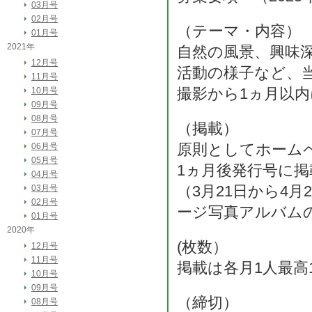
03月号
02月号
（テーマ・内容）
01月号
2021年
自然の風景、興味
12月号
活動の様子など、
11月号
撮影から1ヵ月以
10月号
09月号
08月号
（掲載）
07月号
原則としてホーム
06月号
05月号
1ヵ月後発行号に
04月号
（3月21日から4
03月号
02月号
ージ写真アルバム
01月号
2020年
(枚数）
12月号
11月号
掲載は各月1人最高
10月号
09月号
（締切）
08月号